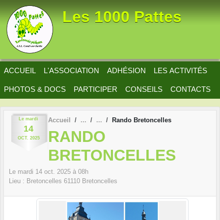
Panneau de gestion des cookies
Les 1000 Pattes
ACCUEIL
L'ASSOCIATION
ADHÉSION
LES ACTIVITÉS
PHOTOS & DOCS
PARTICIPER
CONSEILS
CONTACTS
Le
mardi
Accueil
Rando Bretoncelles
14
RANDO
OCT.
2025
BRETONCELLES
Le
mardi
14
oct.
2025
à 08h
Lieu :
Bretoncelles
61110
Bretoncelles