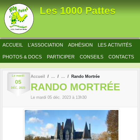
Panneau de gestion des cookies
Les 1000 Pattes
ACCUEIL
L'ASSOCIATION
ADHÉSION
LES ACTIVITÉS
PHOTOS & DOCS
PARTICIPER
CONSEILS
CONTACTS
Le
mardi
Accueil
Rando Mortrée
05
RANDO MORTRÉE
DÉC.
2023
Le
mardi
05
déc.
2023
à 13h30