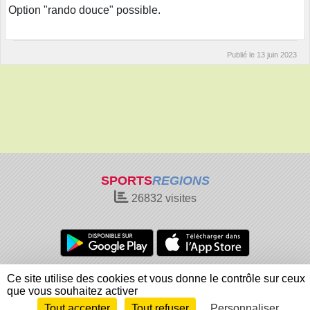
Option "rando douce" possible.
Publié le
13 juin 2023
SPORTS
REGIONS
26832
visites
Charte cookies
Gestion des cookies
Ce site utilise des cookies et vous donne le contrôle sur ceux
Informations légales
Signaler un contenu inapproprié
que vous souhaitez activer
Tout accepter
Tout refuser
Personnaliser
Envie de participer ?
Connexion