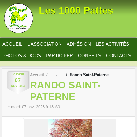
Panneau de gestion des cookies
Les 1000 Pattes
ACCUEIL
L'ASSOCIATION
ADHÉSION
LES ACTIVITÉS
PHOTOS & DOCS
PARTICIPER
CONSEILS
CONTACTS
Le
mardi
Accueil
Rando Saint-Paterne
07
RANDO SAINT-
NOV.
2023
PATERNE
Le
mardi
07
nov.
2023
à 13h30