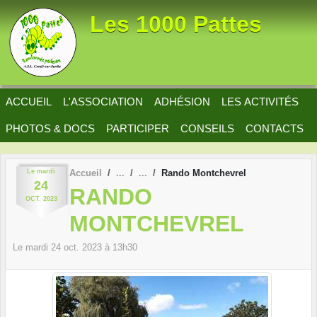
Panneau de gestion des cookies
Les 1000 Pattes
ACCUEIL
L'ASSOCIATION
ADHÉSION
LES ACTIVITÉS
PHOTOS & DOCS
PARTICIPER
CONSEILS
CONTACTS
Le
mardi
Accueil
Rando Montchevrel
24
RANDO
OCT.
2023
MONTCHEVREL
Le
mardi
24
oct.
2023
à 13h30